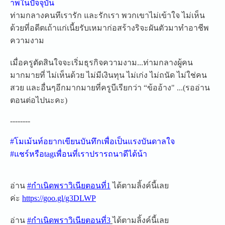
าพในปัจจุบัน
ท่ามกลางคนทีเรารัก และรักเรา พวกเขาไม่เข้าใจ ไม่เห็น
ด้วยที่อดีตเถ้าแก่เ
นี้ยรับเหมาก่อสร้างริจะผัน
ตัวมาทำอาชีพ
ความงาม
เมื่อครูตัดสินใจจะเริ่มธุร
กิจความงาม...ท่ามกลางผู้คน
มากมายที่ ไม่เห็นด้วย ไม่มีเงินทุน ไม่เก่ง ไม่ถนัด ไม่ใช่คน
สวย และอื่นๆอีกมากมายที่ครูบีเ
รียกว่า “ข้ออ้าง" ...(รออ่าน
ตอนต่อไปนะคะ)
--------
#โมเม้นท์อยากเขียนบันทึกเพื่อเป็นแรงบันดาลใจ
#แชร์หรือtagเพื่อนที่เราปร
ารถนาดีได้น้า
อ่าน
#กำเนิดพราวิเนียตอนที่1
ได้ตามลิ้งค์นี้เลย
ค่ะ
https://goo.gl/g3DLWP
อ่าน
#กำเนิดพราวิเนียตอนที่3
ได้ตามลิ้งค์นี้เลย