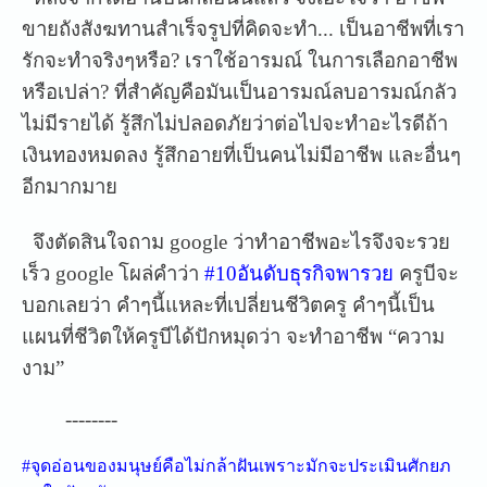
ขายถังสังฆทานสำเร็จรู
ปที่คิดจะทำ... เป็นอาชีพที่เรา
รักจะทำจริง
ๆหรือ? เราใช้อารมณ์ ในการเลือกอาชีพ
หรือเปล่า? ที่สำคัญคือมันเป็นอารมณ์ลบ
อารมณ์กลัว
ไม่มีรายได้ รู้สึกไม่ปลอดภัยว่าต่อไปจะ
ทำอะไรดีถ้า
เงินทองหมดลง รู้สึกอายที่เป็นคนไม่มีอาช
ีพ และอื่นๆ
อีกมากมาย
จึงตัดสินใจถาม google ว่าทำอาชีพอะไรจึงจะรวย
เร็ว
google โผล่คำว่า
#10อันดับธุรกิจพารวย
ครูบีจะ
บอกเลยว่า คำๆนี้แหละที่เปลี่ยนชีวิตค
รู คำๆนี้เป็น
แผนที่ชีวิตให้คร
ูบีได้ปักหมุดว่า จะทำอาชีพ “ความ
งาม”
--------
#จุดอ่อนของมนุษย์คือไม่กล้
าฝันเพราะมักจะประเมินศักยภ