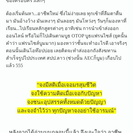
ของครอบครัวเล็กๆ
ต้องเริ่มต้นหา...อาชีพใหม่
ซึ่งไม่ง่ายเลย ทุกเช้าที่ลืมตาตื่น
มา มันอ้างว้าง มันเหงาๆ มันลอยๆ มันโหว่งๆ วันๆก็มองหาที่
เรียน...ไปเร
ียนหลักสูตรต่างๆ อาทิเช่น การนำเข้าส่งออก
ออนไลน์ หรือไม่ก็ไปเดินตามบูธ OTOP บูธแฟรนไชส์ (ยุคนั้น
คำว่า แฟรนไชส์บูมมาก) มองหาว่าชั้นจะทำอะไรดี เอาจริงๆ
ตอนนั้นเดินโอท๊อปบ่อย เลยคิดจะทำส่งออกถังสังฆทาน
สำเร็จรูปไปประเทศ สปป.ลาว (ช่วงนั้น AECก็บูม) เกือบไป
แล้ว 555
“จงมีสติเมื่อเจอมรสุมชีวิต
จงใช้ความคิดเมื่อเจอกับปัญ
หา
จงชนะอุปสรรคทั้งหมดด้วยปัญ
ญา
และจงจำไว้ว่า ทุกปัญหาจงอย่าใช้อารมณ์”
หลังจากได้อ่านบนกลอนนี้แล้
ว จึงเอะใจว่า อาชีพ