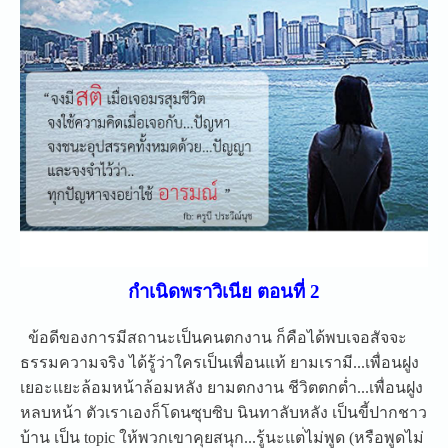
กำเนิดพราวิเนีย ตอนที่ 2
ข้อดีของการมีสถานะเป็นคนตก
งาน ก็คือได้พบเจอสัจจะ
ธรรมความ
จริง ได้รู้ว่าใครเป็นเพื่อนแท้ ยามเรามี...เพื่อนฝูง
เยอะแย
ะล้อมหน้าล้อมหลัง ยามตกงาน ชีวิตตกต่ำ...เพื่อนฝูง
หลบห
น้า ตัวเราเองก็โดนซุบซิบ นินทาลับหลัง เป็นขี้ปากชาว
บ้าน เป็น topic ให้พวกเขาคุยสนุก...รู้นะแต
่ไม่พูด (หรือพูดไม่