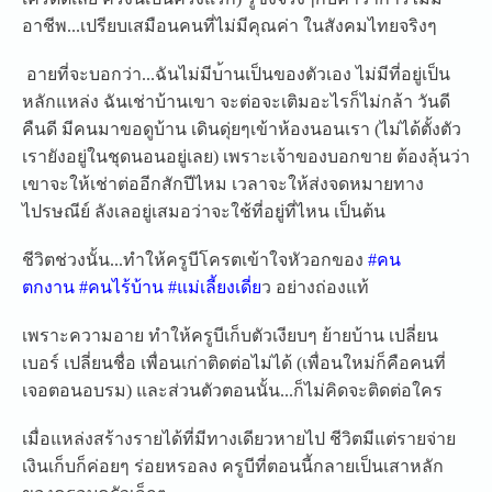
อาชีพ...เปรียบเสมือนคนที
่ไม่มีคุณค่า ในสังคมไทยจริงๆ
อายที่จะบอกว่า...ฉันไม่มีบ
้านเป็นของตัวเอง ไม่มีที่อยู่เป็น
หลักแหล่ง ฉันเช่าบ้านเขา จะต่อจะเติมอะไรก็ไม่กล้า วันดี
คืนดี มีคนมาขอดูบ้าน เดินดุ่ยๆเข้าห้องนอนเรา (ไม่ได้ตั้งตัว
เรายังอยู่ในชุดนอนอยู่เลย)
เพราะเจ้าของบอกขาย ต้องลุ้นว่า
เขาจะให้เช่าต่อ
อีกสักปีไหม เวลาจะให้ส่งจดหมายทาง
ไปรษณ
ีย์ ลังเลอยู่เสมอว่าจะใช้ที่อย
ู่ที่ไหน เป็นต้น
ชีวิตช่วงนั้น...ทำให้ครูบี
โครตเข้าใจหัวอกของ
#คน
ตกงาน
#คนไร้บ้าน
#แม่เลี้ยงเดี่ย
ว
อย่างถ่องแท้
เพราะความอาย ทำให้ครูบีเก็บตัวเงียบๆ ย้ายบ้าน เปลี่ยน
เบอร์ เปลี่ยนชื่อ เพื่อนเก่าติดต่อไม่ได้ (เพื่อนใหม่ก็คือคนที่
เจอตอ
นอบรม) และส่วนตัวตอนนั้น...ก็ไม่ค
ิดจะติดต่อใคร
เมื่อแหล่งสร้างรายได้ที่มี
ทางเดียวหายไป ชีวิตมีแต่รายจ่าย
เงินเก็บก็ค่อยๆ ร่อยหรอลง ครูบีที่ตอนนี้กลายเป็นเสาห
ลัก