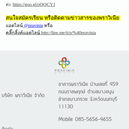
ค่ะ
https://goo.gl/oQQCYJ
สนใจสมัครเรียน หรือติดตามข่าวสารของพราวิเนีย
แอดไลน์
@pravinia
หรือ
คลิ๊กลิ้งค์แอดไล
น์
http://line.me/ti/p/%40pravinia
อาคารพราวิเนีย บ้านเลขที่ 459
ถนนราชพฤกษ์ ตำบลบางขนุน
บริษัท พราวิเนีย จำกัด
อำเภอบางกรวย จังหวัดนนทบุรี
11130
Mobile 085-5656-4655