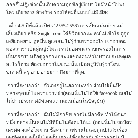
ออกก็ไม่รู้) ช่วงนั้นเก็บความทุกข์อยู่เ
งียบๆ ไม่มีหน้าไปพบ
ใคร เดียวดาย อ้างว้าง ร้องไห้สะอื้นแบบไ
ม่มีเสียง
เมื่อ 4-5 ปีที่แล้ว (ปีพ.ศ.2555-2556) การเป็นแม่หม้าย แม่
เลี้ยงเดี่ยว หรือ Single mom ใช้ชีวิตยากนะ คนไม่เข้าใจ ดูถูก
เหยียดหยาม ดูหมิ่น ดูแคลน ไม่รู้ว่าเพราะอะไร เขาอาจจะ
มองว่าเราเป็นผู้หญ
ิงไม่ดี เราไม่อดทน เราบกพร่องในการ
เป็นภรรยา หรือดูถูกตามกระแสของคนหัวโ
บราณ จะเหตุผล
อะไรก็ตาม ต้องบอกว่าในขณะนั้น เมื่อครูบีรับรู้ว่าโดน
ขนาด
นี้ ครู อาย อายมาก ถึงมากที่สุด...
อายที่จะบอกว่า...ตัวเองอยู
่ในสถานะหย่า ผ่านไปเป็นปีๆ
หลายๆคนก็ไม่ทราบว่าหย่า(ตอ
นนั้นไม่ได้ใช้ facebook เลยไม่
ได้ป่าวประกาศอัพเดทส
ถานะเหมือนในปัจจุบัน)
อายที่จะบอกว่า...ฉันไม่มีอ
าชีพ การไม่มีอาชีพ ทำให้คนๆ
หนึ่ง กลายเป็นคนไม่มีที่ยืนในสัง
คมได้นะ (ตอนนั้นไปขอบัตร
เครดิต ผลคือไม่ผ่าน ช๊อคมาก เพราะไม่เคยถูกปฏิเสธเรื่อง
เครดิตเลย ครั้งนี้เป็นครั้งแรก) รู้ซึ้งจริงๆกับคำว่าการไม่
มี