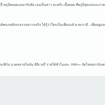
 ครูบีคลอดเองมากับมือ เธอเป็นสาว สะพรั่ง เนื้อหอม ที่ครูบีสุดแสนจะภาคภูมิ
้พบเจอสัจจะธรรมความจริง ได้รู้ว่าใครเป็นเพื่อนแท้ ยามเรามี...เพื่อนฝูงเ
นเฟิร์ม นวดสลายไขมัน ดีลิเวอรี่ รายได้ชั่วโมงละ 1000++ จัดโดยสถาบันพราว