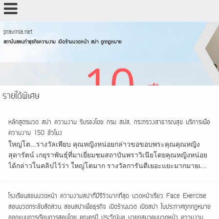
pravinia.net
สถาบันสอนทำธุรกิจความงาม เปิดร้านนวดหน้า สปา ถูกกฏหมาย
รายได้พิเศษ
หลักสูตรนวด สปา ความงาม รับรองโดย กรม สปส. กระทรวงสาธารณสุข บริการเพื่อ
ความงาม 150 ชั่วโมง
ใหญ่โต...รางวัลเพียบ คุณหญิงหน่อยกล่าวขอขอบพระคุณคุณหญิง
สุดารัตน์ เกยุราพันธุ์ที่มาเยี่ยมชมสถาบันพราวิเนียโดยคุณหญิงหน่อย
ได้กล่าวในคลิปไว้ว่า ใหญ่โตมาก รางวัลการันตีเยอะแยะมากมายเ...
โรงเรียนสอนนวดหน้า ความงามสปาที่มีรีวิวมากที่สุด นวดหน้าเรียว Face Exercise
สอนนวดกระชับสัดส่วน สอนสปาเพื่อธุรกิจ เปิดร้านนวด เปิดสปา ใบประกาศถูกกฏหมาย
ออกแบบการเรียนการสอนโดย คุณครูบี ประวีณ์นุช นายกสมาคมนวดหน้า ความงาม