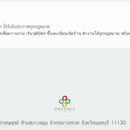
้า ได้รับใบประกาศถูกกฏหมาย
พื่อความงาม (รับวุฒิบัตร ขึ้นทะเบียนเปิดร้าน ทำงานได้ถูกกฎหมาย) พร้
นนราชพฤกษ์ ตำบลบางขนุน อำเภอบางกรวย จังหวัดนนทบุรี 11130