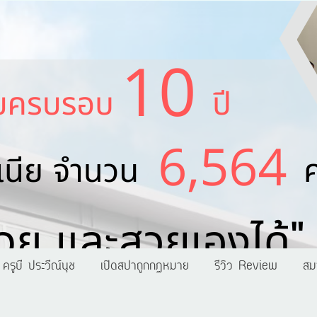
ครูบี ประวีณ์นุช
เปิดสปาถูกกฏหมาย
รีวิว Review
สม