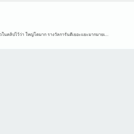
าวในคลิปไว้ว่า ใหญ่โตมาก รางวัลการันตีเยอะแยะมากมายเ...