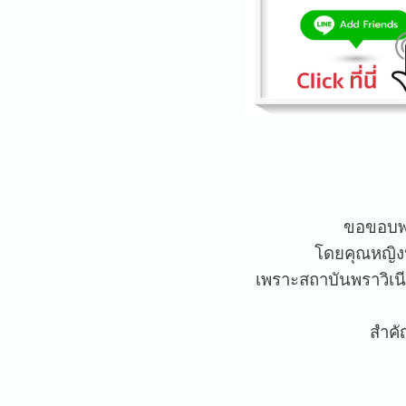
ขอขอบพระ
โดยคุณหญิงห
เพราะสถาบันพราวิเนีย
สำคั