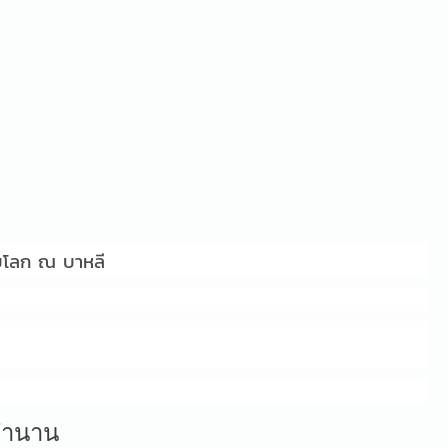
ดับโลก ณ บาหลี
นตำนาน