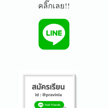
คลิ๊กเลย!!